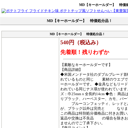
MD【キーホールダー】 特価
MD【キーホールダー】 特価処分品！
MD【キーホールダー】 特価処分品！
540円（税込み）
先着順！残りわずか
【素敵なキーホールダーです】
【商品詳細】
◆米国メンドータ社のダブルブレード首
れているものと同じ 素材のウエブで
ーホールダーです。 ◆金具などもリー
われている同じナス環が使われています
ズ：巾25mmｘ全長約14cm ◆色： 商
りブラック、ハーベスター、カモ、パー
ブルーコンフェッティ、レッドと
が、ブラック以外は完売と なりまし
この商品は特別処分価格品に付きお買い
返品や交換は不良品 の場合を除きお
ませんのでご了承下さい。
【商品コメント】