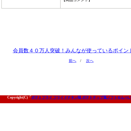
会員数４０万人突破！みんなが使っているポイン
前へ
/
次へ
Copyright(C)「
ポテトフライ フライドチキン味 ポテトチップ風ソフトせんべい【